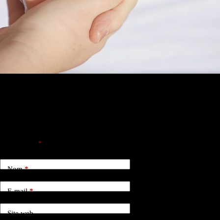
Laisser un commentaire
Votre adresse e-mail ne sera pas publiée.
Les champs obligatoires sont
indiqués avec
*
Nom
*
E-mail
*
Site web